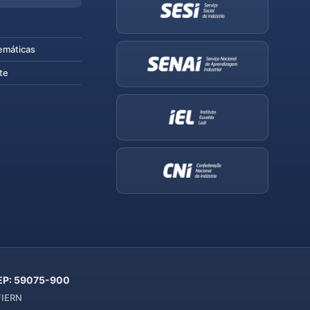
emáticas
te
 CEP: 59075-900
 FIERN