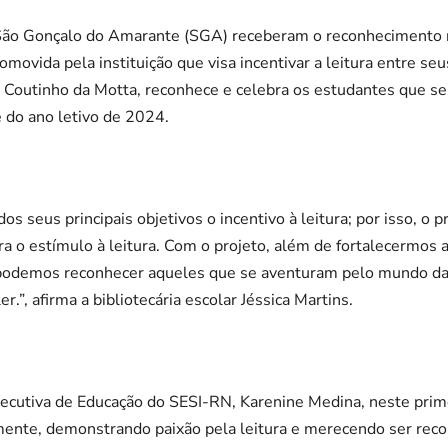
 São Gonçalo do Amarante (SGA) receberam o reconhecimento 
movida pela instituição que visa incentivar a leitura entre se
o Coutinho da Motta, reconhece e celebra os estudantes que s
 do ano letivo de 2024.
s seus principais objetivos o incentivo à leitura; por isso, o p
ra o estímulo à leitura. Com o projeto, além de fortalecermos
 podemos reconhecer aqueles que se aventuram pelo mundo da 
.”, afirma a bibliotecária escolar Jéssica Martins.
ecutiva de Educação do SESI-RN, Karenine Medina, neste prim
amente, demonstrando paixão pela leitura e merecendo ser rec