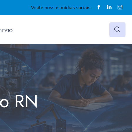
Visite nossas mídias sociais
NTATO
do RN