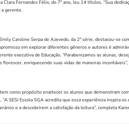
a Clara Fernandes Félix, do 7º ano, leu 14 títulos. “Sua dedic
z a gerente.
Emily Caroline Serpa de Azevedo, da 2ª série, destacou-se com 
mpromisso em explorar diferentes gêneros e autores é admirá
gerente executiva de Educação. “Parabenizamos as alunas, dese
e florescer, enriquecendo suas vidas de maneiras incontáveis”,
e’ tem como propósito enaltecer os alunos que demonstram c
l. “A SESI Escola SGA acredita que essa experiência inspira os
ários e a descobrirem a satisfação da leitura”, completa Kare