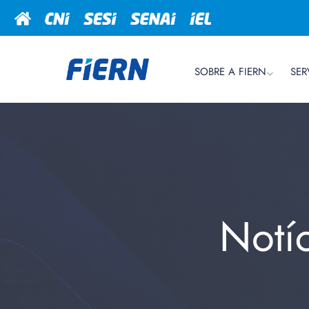
SOBRE A FIERN
SER
Notí