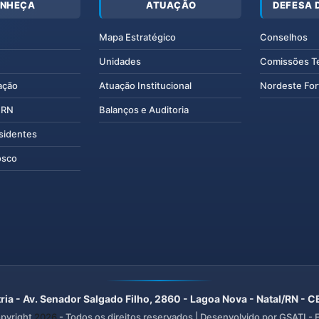
NHEÇA
ATUAÇÃO
DEFESA 
Mapa Estratégico
Conselhos
Unidades
Comissões T
ação
Atuação Institucional
Nordeste For
IERN
Balanços e Auditoria
esidentes
osco
ria - Av. Senador Salgado Filho, 2860 - Lagoa Nova - Natal/RN -
pyright
2026
- Todos os direitos reservados | Desenvolvido por GSATI -