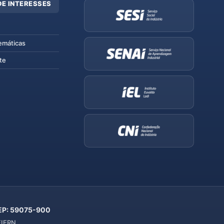
DE INTERESSES
emáticas
te
 CEP: 59075-900
 FIERN