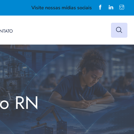
Visite nossas mídias sociais
NTATO
do RN