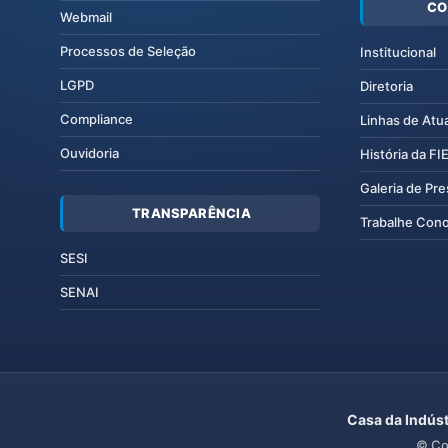
CO
Webmail
Processos de Seleção
Institucional
LGPD
Diretoria
Compliance
Linhas de Atu
Ouvidoria
História da F
Galeria de Pr
TRANSPARÊNCIA
Trabalhe Con
SESI
SENAI
Casa da Indúst
© Co