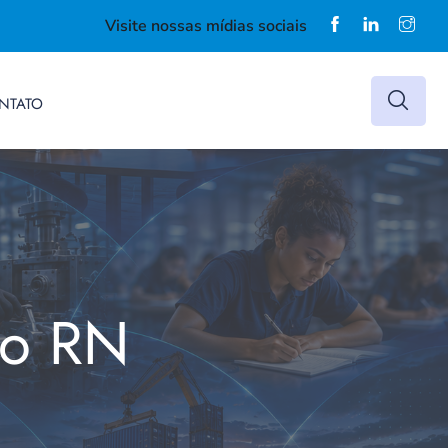
Visite nossas mídias sociais
NTATO
do RN