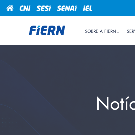
SOBRE A FIERN
SER
Notí