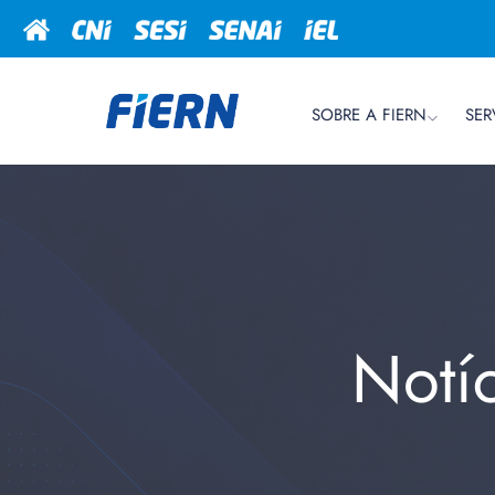
SOBRE A FIERN
SER
Notí