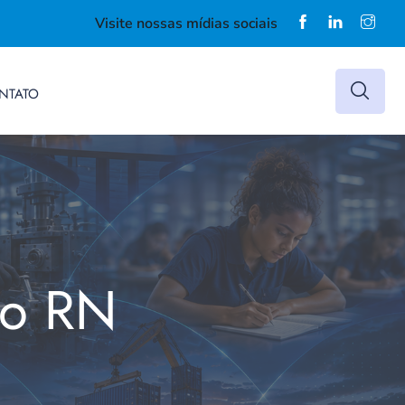
Visite nossas mídias sociais
NTATO
do RN