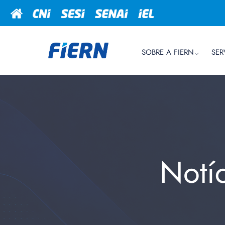
SOBRE A FIERN
SER
Notí