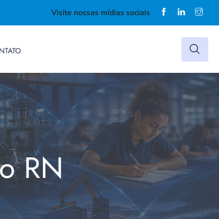
Visite nossas mídias sociais
NTATO
do RN