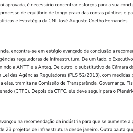
oi aprovada, é necessário concentrar esforços para a sua concl
 processo de equilíbrio de longo prazo das contas públicas e p
Políticas e Estratégia da CNI, José Augusto Coelho Fernandes.
ncia, encontra-se em estágio avançado de conclusão a recome
agências reguladoras de infraestrutura. De um lado, o Executivo 
unindo a ANTT e a Antaq. De outro, o substitutivo da Câmara
a Lei das Agências Reguladoras (PLS 52/2013), com medidas p
 a elas, tramita na Comissão de Transparência, Governança, Fis
nado (CTFC). Depois da CTFC, ele deve seguir para o Plenári
vançou na recomendação da indústria para que se aumente a pa
o de 23 projetos de infraestrutura desde janeiro. Outra pauta q