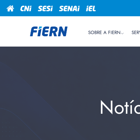
SOBRE A FIERN
SER
Notí