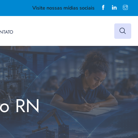
Visite nossas mídias sociais
NTATO
do RN