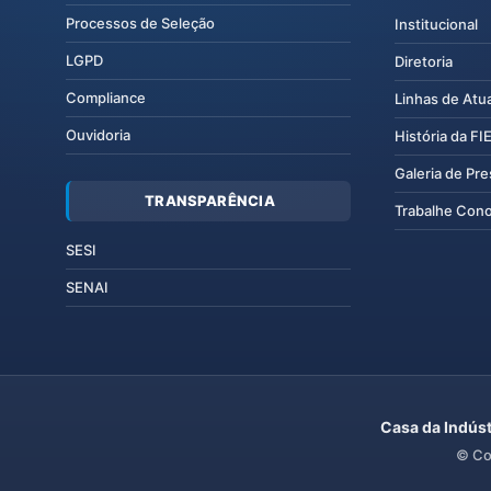
Processos de Seleção
Institucional
LGPD
Diretoria
Compliance
Linhas de Atu
Ouvidoria
História da F
Galeria de Pr
TRANSPARÊNCIA
Trabalhe Con
SESI
SENAI
Casa da Indúst
© Co