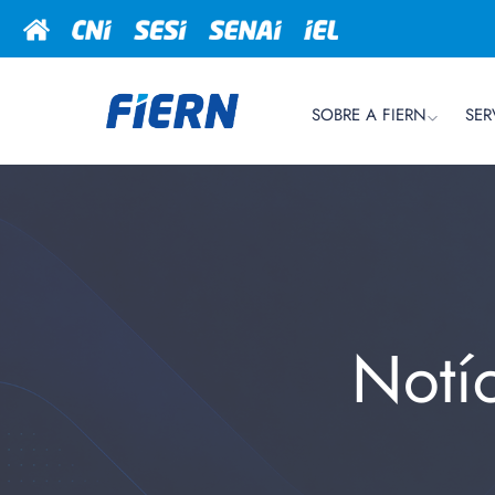
SOBRE A FIERN
SER
Notí