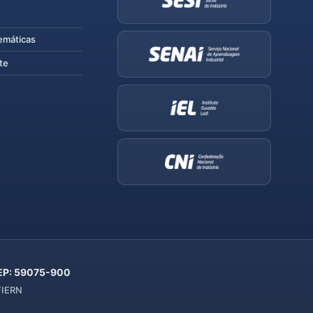
emáticas
te
 CEP: 59075-900
 FIERN