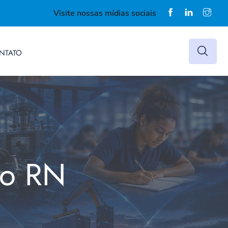
Visite nossas mídias sociais
NTATO
do RN