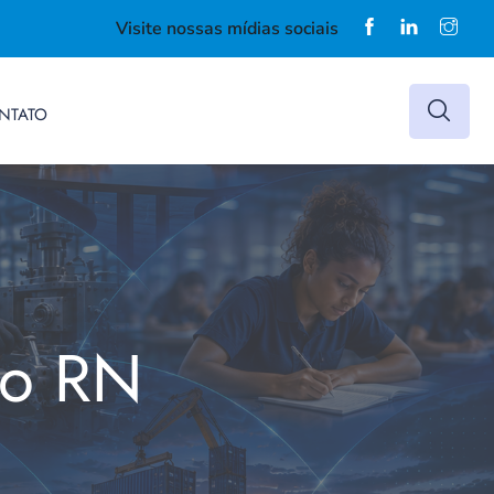
Visite nossas mídias sociais
NTATO
do RN