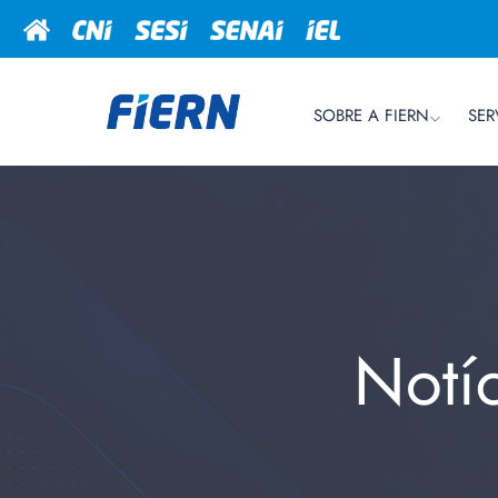
SOBRE A FIERN
SER
Notí