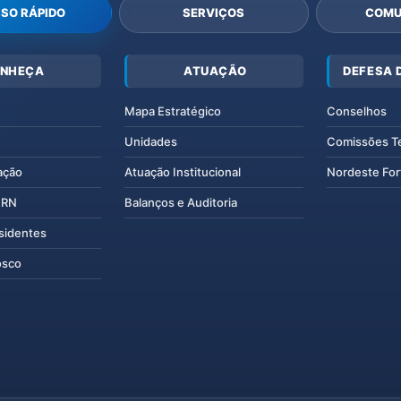
SO RÁPIDO
SERVIÇOS
COMU
NHEÇA
ATUAÇÃO
DEFESA 
Mapa Estratégico
Conselhos
Unidades
Comissões T
ação
Atuação Institucional
Nordeste For
IERN
Balanços e Auditoria
esidentes
osco