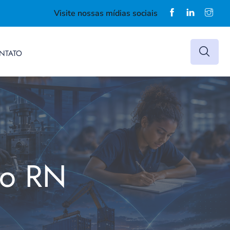
Visite nossas mídias sociais
NTATO
do RN