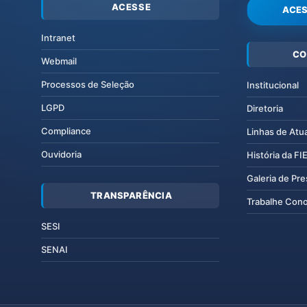
ACESSE
ACES
Intranet
CO
Webmail
Processos de Seleção
Institucional
LGPD
Diretoria
Compliance
Linhas de Atu
Ouvidoria
História da F
Galeria de Pr
TRANSPARÊNCIA
Trabalhe Con
SESI
SENAI