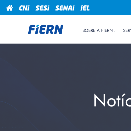
SOBRE A FIERN
SER
Notí