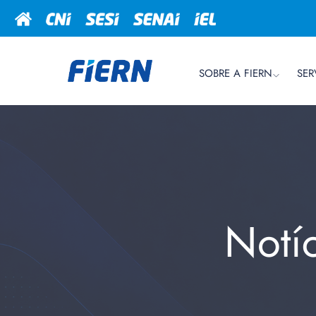
SOBRE A FIERN
SER
Notí