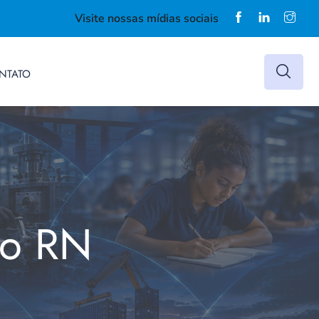
Visite nossas mídias sociais
NTATO
do RN