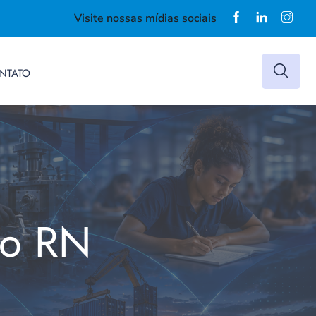
Visite nossas mídias sociais
NTATO
do RN