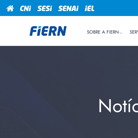
SOBRE A FIERN
SER
Notí