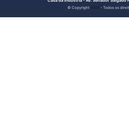
Casa da Indústria - Av. Senador Salgado 
© Copyright
2026
- Todos os direi