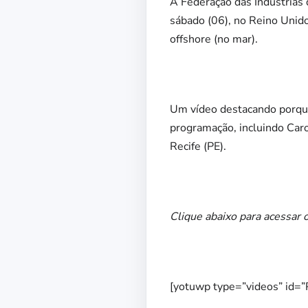
A Federação das Indústrias
sábado (06), no Reino Unido,
offshore (no mar).
Um vídeo destacando porquê 
programação, incluindo Caro
Recife (PE).
Clique abaixo para acessar
[yotuwp type=”videos” id=