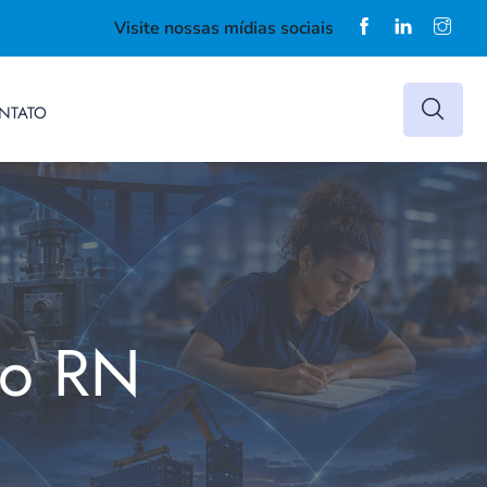
Visite nossas mídias sociais
NTATO
do RN