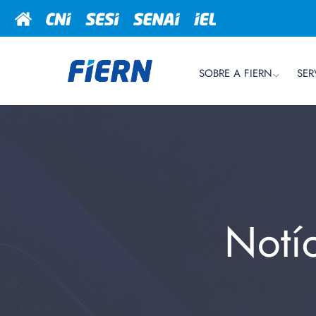
SOBRE A FIERN
SER
Notí