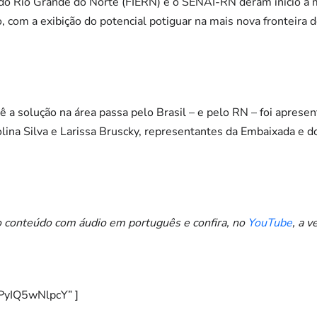
 do Rio Grande do Norte (FIERN) e o SENAI-RN deram início à 
 com a exibição do potencial potiguar na mais nova fronteira do
a solução na área passa pelo Brasil – e pelo RN – foi apresen
lina Silva e Larissa Bruscky, representantes da Embaixada e d
 o conteúdo com áudio em português e confira, no
YouTube
, a v
”PyIQ5wNlpcY” ]