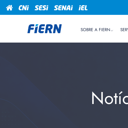
SOBRE A FIERN
SER
Notí