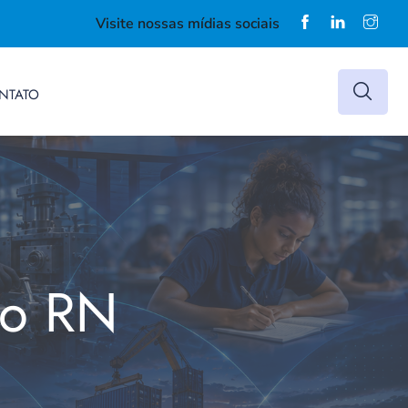
Visite nossas mídias sociais
NTATO
do RN