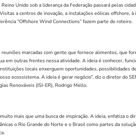
 Reino Unido sob a liderança da Federação passará pelas cida
isitas a centros de inovação, a instalações eólicas offshore, à 
nferência “Offshore Wind Connections” fazem parte do roteiro.
reuniões marcadas com gente que fornece alimentos, que for
ua em outras frentes nessa atividade. A ideia é conhecer, funci
instituições locais enxerguem oportunidades, possibilidades d
osso ecossistema. A ideia é gerar negócio”, diz o diretor do S
ias Renováveis (ISI-ER), Rodrigo Mello.
 muito mais que uma busca de inspiração. A ideia, enfatiza o d
tânicas o Rio Grande do Norte e o Brasil como partes da solu
ca.