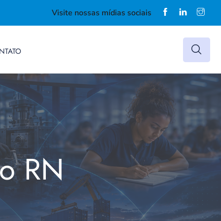
Visite nossas mídias sociais
NTATO
do RN