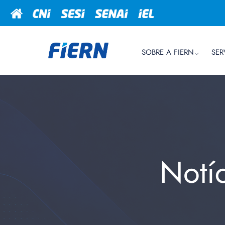
SOBRE A FIERN
SER
Notí