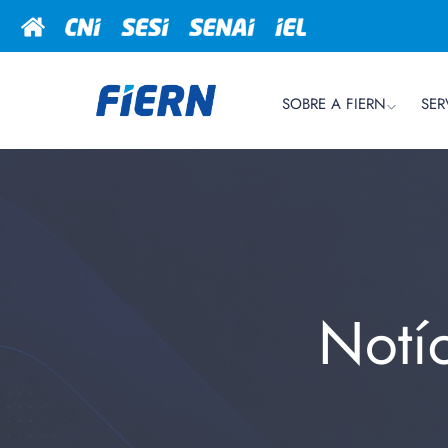
SOBRE A FIERN
SER
Notí