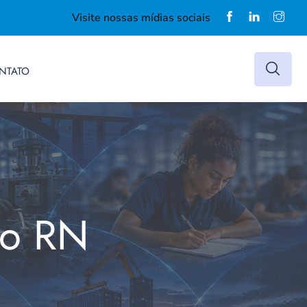
Visite nossas mídias sociais
NTATO
do RN