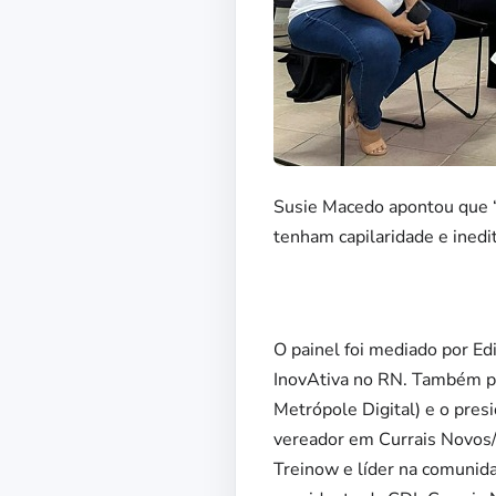
Susie Macedo apontou que “p
tenham capilaridade e inedi
O painel foi mediado por E
InovAtiva no RN. Também pa
Metrópole Digital) e o pres
vereador em Currais Novos
Treinow e líder na comunid