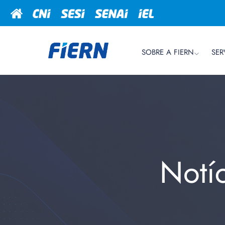
SOBRE A FIERN
SER
Notí