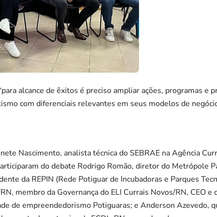
ara alcance de êxitos é preciso ampliar ações, programas e p
tismo com diferenciais relevantes em seus modelos de negócio
dinete Nascimento, analista técnica do SEBRAE na Agência Curr
rticiparam do debate Rodrigo Romão, diretor do Metrópole Pa
idente da REPIN (Rede Potiguar de Incubadoras e Parques Tecn
/RN, membro da Governança do ELI Currais Novos/RN, CEO e c
ade de empreendedorismo Potiguaras; e Anderson Azevedo, que