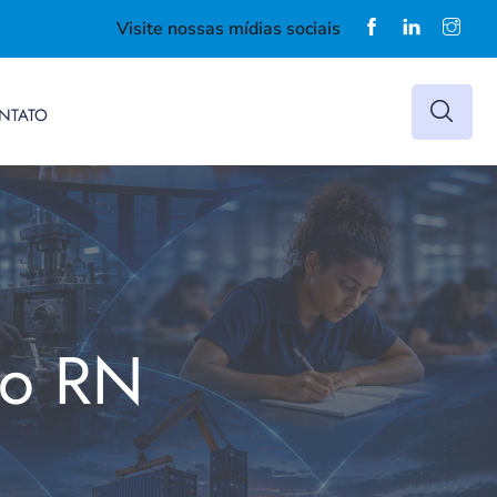
Visite nossas mídias sociais
NTATO
do RN