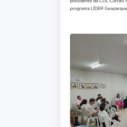
presidente da CDL Currais 
programa LÍDER Geoparque 