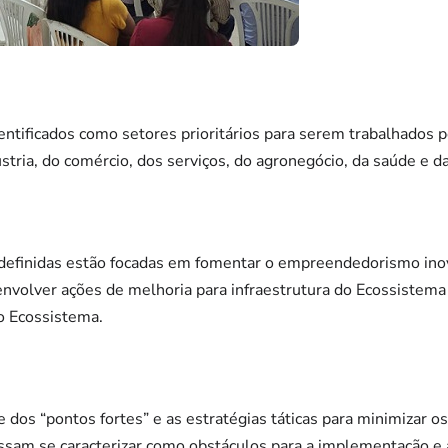
entificados como setores prioritários para serem trabalhados 
stria, do comércio, dos serviços, do agronegócio, da saúde e d
 definidas estão focadas em fomentar o empreendedorismo inov
nvolver ações de melhoria para infraestrutura do Ecossistema 
o Ecossistema.
 dos “pontos fortes” e as estratégias táticas para minimizar os
sam se caracterizar como obstáculos para a implementação e a