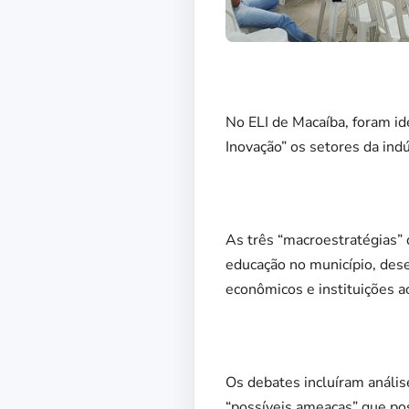
No ELI de Macaíba, foram id
Inovação” os setores da indú
As três “macroestratégias”
educação no município, dese
econômicos e instituições a
Os debates incluíram análise
“possíveis ameaças” que pos