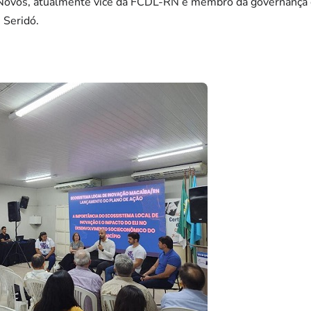
Novos, atualmente vice da FCDL-RN e membro da governança d
Seridó.