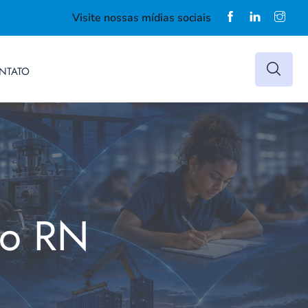
Visite nossas mídias sociais
NTATO
do RN