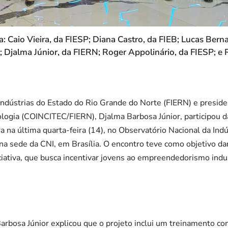
a: Caio Vieira, da FIESP; Diana Castro, da FIEB; Lucas Bern
; Djalma Júnior, da FIERN; Roger Appolinário, da FIESP; e 
 Indústrias do Estado do Rio Grande do Norte (FIERN) e presi
ologia (COINCITEC/FIERN), Djalma Barbosa Júnior, participou d
ada na última quarta-feira (14), no Observatório Nacional da Ind
 na sede da CNI, em Brasília. O encontro teve como objetivo da
iciativa, que busca incentivar jovens ao empreendedorismo indu
arbosa Júnior explicou que o projeto inclui um treinamento c