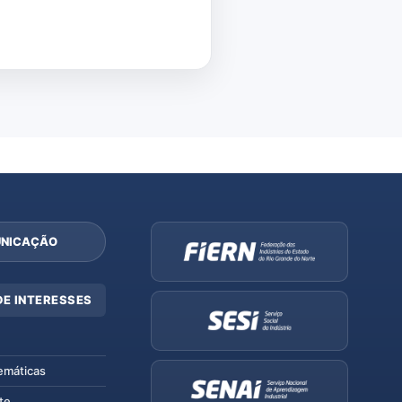
NICAÇÃO
DE INTERESSES
emáticas
te