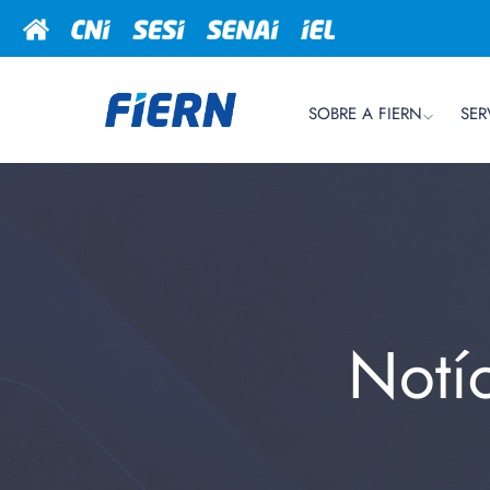
SOBRE A FIERN
SER
Notí