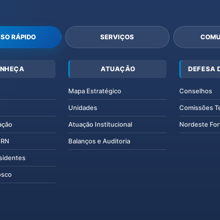
SO RÁPIDO
SERVIÇOS
COMU
NHEÇA
ATUAÇÃO
DEFESA 
Mapa Estratégico
Conselhos
Unidades
Comissões T
ação
Atuação Institucional
Nordeste For
IERN
Balanços e Auditoria
esidentes
osco