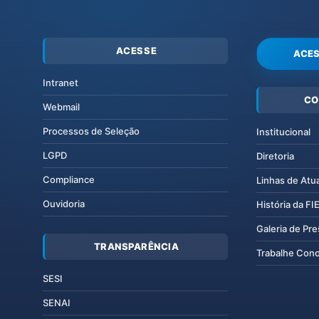
ACESSE
ACES
Intranet
CO
Webmail
Processos de Seleção
Institucional
LGPD
Diretoria
Compliance
Linhas de Atu
Ouvidoria
História da F
Galeria de Pr
TRANSPARÊNCIA
Trabalhe Con
SESI
SENAI