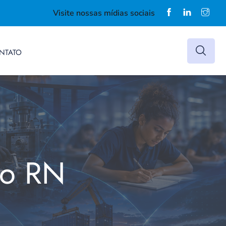
Visite nossas mídias sociais
NTATO
do RN