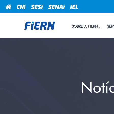
SOBRE A FIERN
SER
Notí