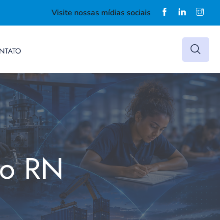
Visite nossas mídias sociais
NTATO
do RN