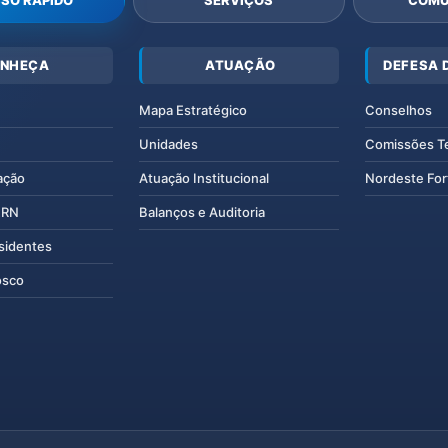
SO RÁPIDO
SERVIÇOS
COMU
NHEÇA
ATUAÇÃO
DEFESA 
Mapa Estratégico
Conselhos
Unidades
Comissões T
ação
Atuação Institucional
Nordeste For
IERN
Balanços e Auditoria
esidentes
osco