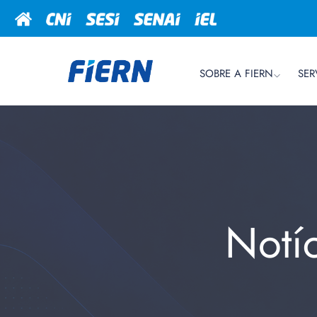
SOBRE A FIERN
SER
Notí