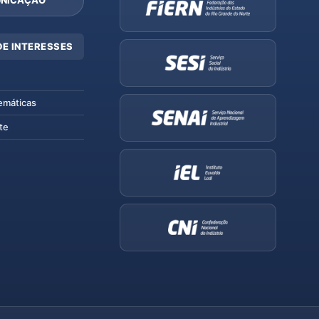
NICAÇÃO
DE INTERESSES
emáticas
te