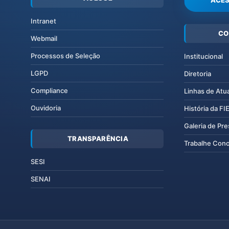
ACES
Intranet
CO
Webmail
Processos de Seleção
Institucional
LGPD
Diretoria
Compliance
Linhas de Atu
Ouvidoria
História da F
Galeria de Pr
TRANSPARÊNCIA
Trabalhe Con
SESI
SENAI