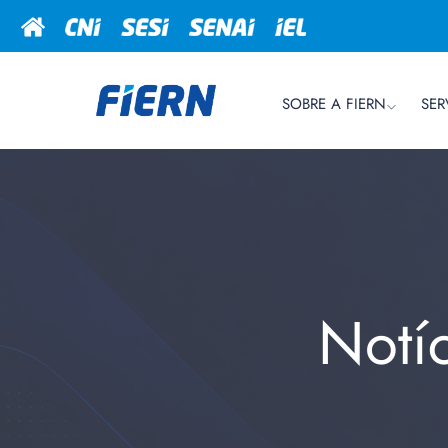
SOBRE A FIERN
SER
Notí