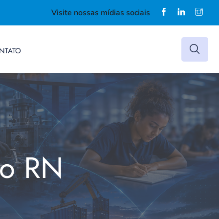
Visite nossas mídias sociais
NTATO
do RN