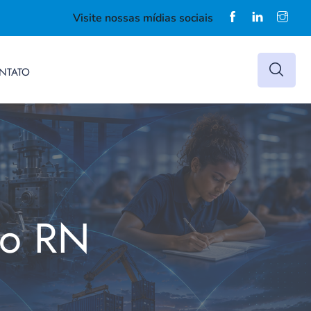
Visite nossas mídias sociais
NTATO
do RN