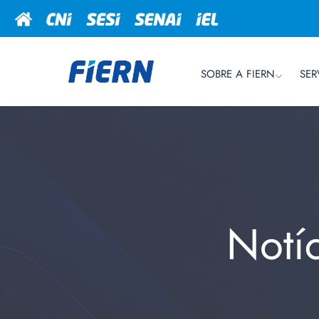
SOBRE A FIERN
SER
Notí