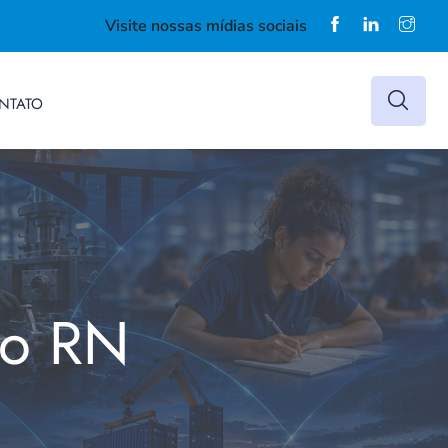
Visite nossas mídias sociais
NTATO
do RN