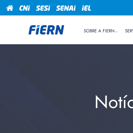
SOBRE A FIERN
SER
Notí