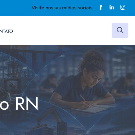
Visite nossas mídias sociais
NTATO
do RN