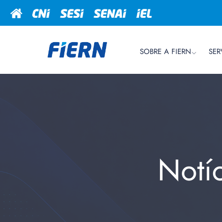
SOBRE A FIERN
SER
Notí