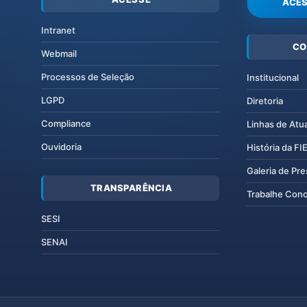
ACES
Intranet
CO
Webmail
Processos de Seleção
Institucional
LGPD
Diretoria
Compliance
Linhas de Atu
Ouvidoria
História da F
Galeria de Pr
TRANSPARÊNCIA
Trabalhe Con
SESI
SENAI