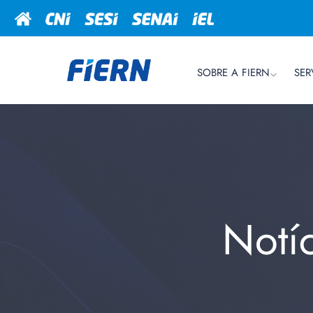
SOBRE A FIERN
SER
Notí