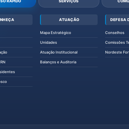
SO RÁPIDO
SERVIÇOS
COMU
NHEÇA
ATUAÇÃO
DEFESA 
Mapa Estratégico
Conselhos
Unidades
Comissões T
ação
Atuação Institucional
Nordeste For
IERN
Balanços e Auditoria
esidentes
osco