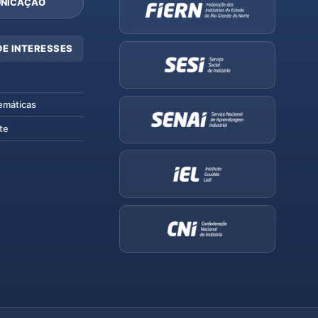
NICAÇÃO
DE INTERESSES
emáticas
te