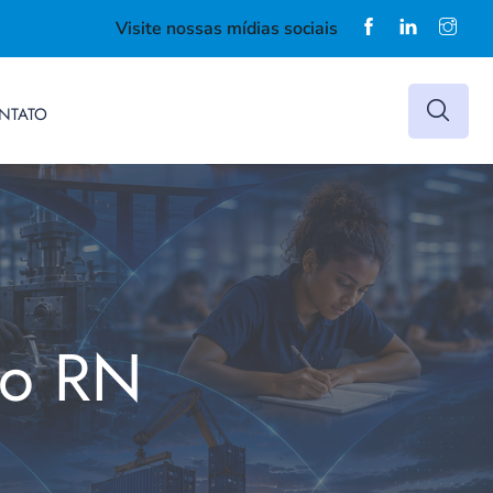
Visite nossas mídias sociais
NTATO
do RN