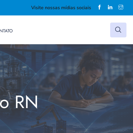
Visite nossas mídias sociais
NTATO
do RN