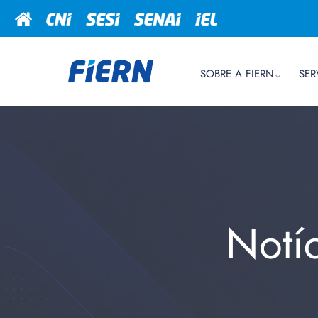
SOBRE A FIERN
SER
Notí