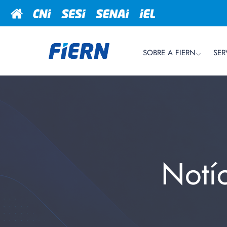
SOBRE A FIERN
SER
Notí