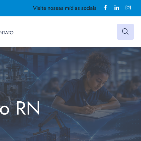
Visite nossas mídias sociais
NTATO
do RN