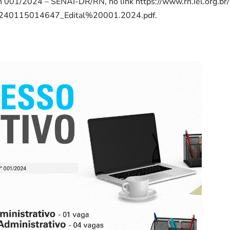
 n 001/2024 – SENAI-DR/RN, no link https://www.rn.iel.org.br
20240115014647_Edital%20001.2024.pdf.