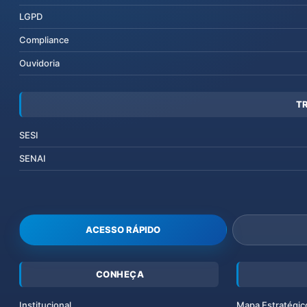
LGPD
Compliance
Ouvidoria
T
SESI
SENAI
ACESSO RÁPIDO
CONHEÇA
Institucional
Mapa Estratégic