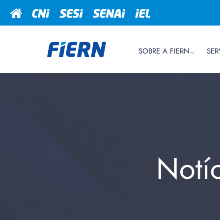
SOBRE A FIERN
SER
Notí