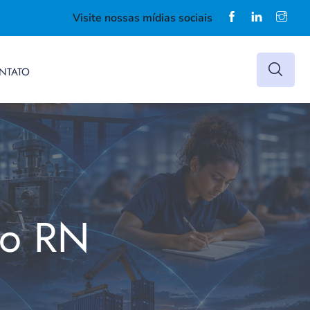
Visite nossas mídias sociais
NTATO
do RN