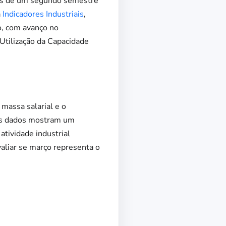
ois de um segundo semestre
a
Indicadores Industriais
,
o, com avanço no
Utilização da Capacidade
massa salarial e o
Os dados mostram um
ividade industrial
aliar se março representa o