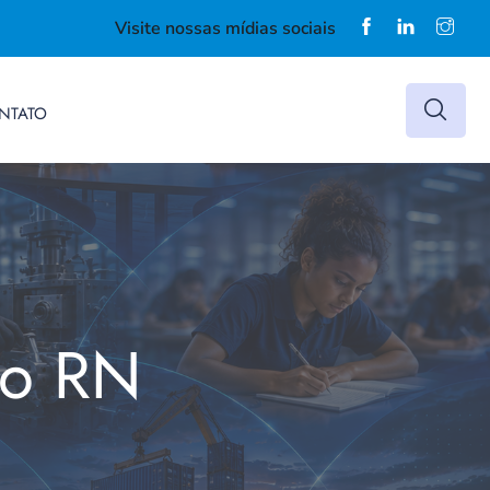
Visite nossas mídias sociais
NTATO
do RN