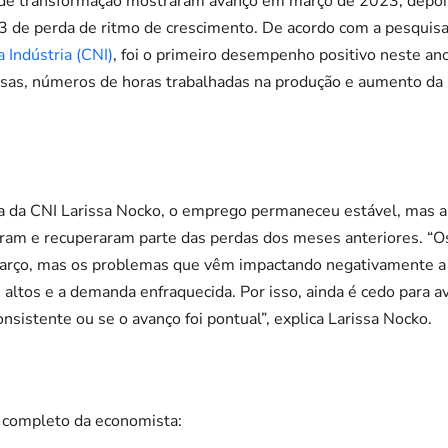
ia de transformação mostraram avanço em março de 2023, dep
3 de perda de ritmo de crescimento. De acordo com a pesquis
 Indústria (CNI)
, foi o primeiro desempenho positivo neste an
sas, números de horas trabalhadas na produção e aumento da 
 da CNI Larissa Nocko, o emprego permaneceu estável, mas a 
am e recuperaram parte das perdas dos meses anteriores. “
ço, mas os problemas que vêm impactando negativamente a at
ltos e a demanda enfraquecida. Por isso, ainda é cedo para av
nsistente ou se o avanço foi pontual”, explica Larissa Nocko.
o completo da economista: