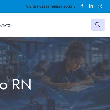
Visite nossas mídias sociais
NTATO
do RN