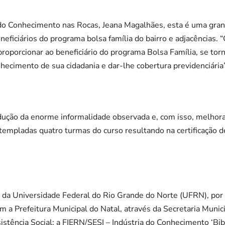
a do Conhecimento nas Rocas, Jeana Magalhães, esta é uma gra
neficiários do programa bolsa família do bairro e adjacências. “
, proporcionar ao beneficiário do programa Bolsa Família, se to
hecimento de sua cidadania e dar-lhe cobertura previdenciária”
ução da enorme informalidade observada e, com isso, melhora
empladas quatro turmas do curso resultando na certificação d
ão da Universidade Federal do Rio Grande do Norte (UFRN), por
om a Prefeitura Municipal do Natal, através da Secretaria Muni
istência Social; a FIERN/SESI – Indústria do Conhecimento ‘Bib