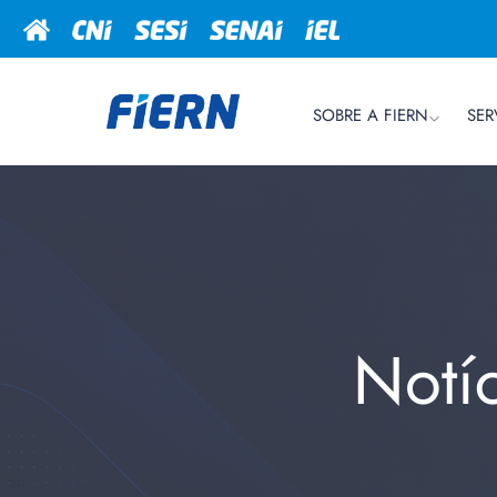
SOBRE A FIERN
SER
Notí