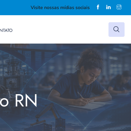
Visite nossas mídias sociais
NTATO
do RN