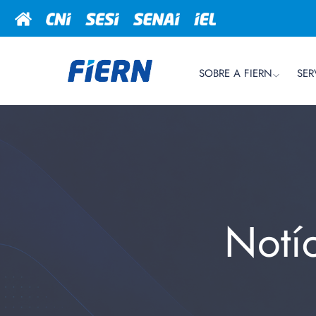
SOBRE A FIERN
SER
Notí