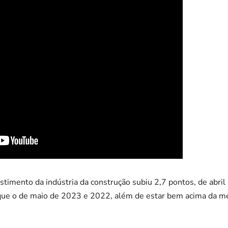
stimento da indústria da construção subiu 2,7 pontos, de abril
que o de maio de 2023 e 2022, além de estar bem acima da méd