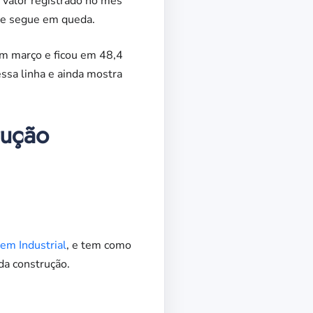
 valor registrado no mês
ade segue em queda.
m março e ficou em 48,4
ssa linha e ainda mostra
rução
em Industrial
, e tem como
da construção.