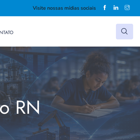
Visite nossas mídias sociais
NTATO
do RN