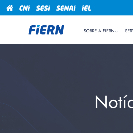
SOBRE A FIERN
SER
Notí