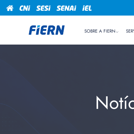
SOBRE A FIERN
SER
Notí