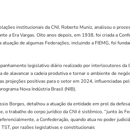
elações institucionais da CNI, Roberto Muniz, analisou o proces
ante a Era Vargas. Oito anos depois, em 1938, foi criada a Con
’a atuação de algumas Federações, incluindo a FIEMG, foi fund
panhamento legislativo diário realizado por interlocutores da 
va de alavancar a cadeia produtiva e tornar o ambiente de negó
s projeções positivas para o setor em 2024, influenciadas pe
 programa Nova Indústria Brasil (NIB).
Cássio Borges, detalhou a atuação da entidade em prol da defes
, o trabalho do corpo jurídico da CNI é sistêmico, ‘’junto às F
referencialmente, a Confederação, quando atua no poder judiciár
TST, por razões legislativas e constitucionais