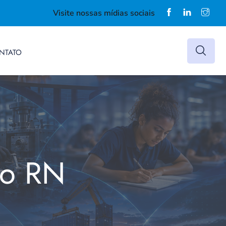
Visite nossas mídias sociais
NTATO
do RN