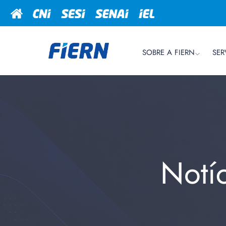
SOBRE A FIERN
SER
Notí