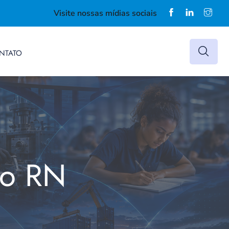
Visite nossas mídias sociais
NTATO
do RN