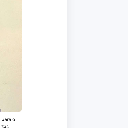
 para o
rtas”.