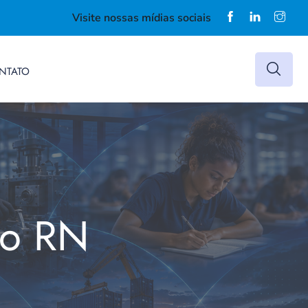
Visite nossas mídias sociais
NTATO
do RN