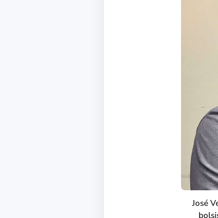
José V
bolsi