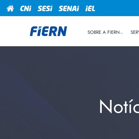
SOBRE A FIERN
SER
Notí