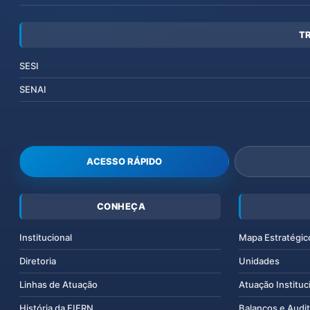
T
SESI
SENAI
ACESSO RÁPIDO
CONHEÇA
Institucional
Mapa Estratégic
Diretoria
Unidades
Linhas de Atuação
Atuação Instituc
História da FIERN
Balanços e Audit