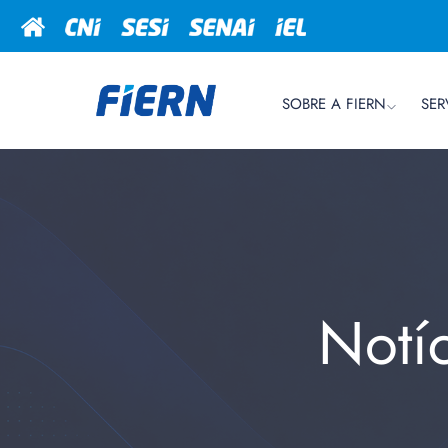
SOBRE A FIERN
SER
Notí