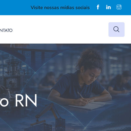
Visite nossas mídias sociais
NTATO
do RN