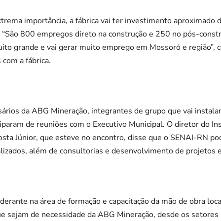
trema importância, a fábrica vai ter investimento aproximado
. “São 800 empregos direto na construção e 250 no pós-constru
uito grande e vai gerar muito emprego em Mossoró e região”, 
com a fábrica.
rios da ABG Mineração, integrantes de grupo que vai instalar 
ciparam de reuniões com o Executivo Municipal. O diretor do I
sta Júnior, que esteve no encontro, disse que o SENAI-RN pod
alizados, além de consultorias e desenvolvimento de projetos 
erante na área de formação e capacitação da mão de obra loc
ue sejam de necessidade da ABG Mineração, desde os setores a