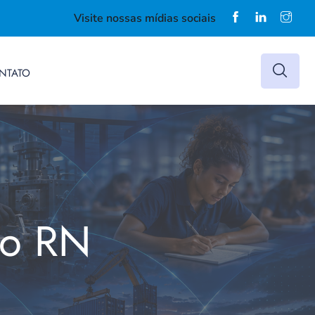
Visite nossas mídias sociais
NTATO
do RN