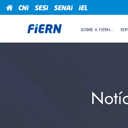
SOBRE A FIERN
SER
Notí