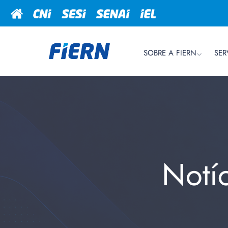
SOBRE A FIERN
SER
Notí