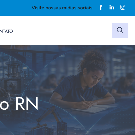
Visite nossas mídias sociais
NTATO
do RN