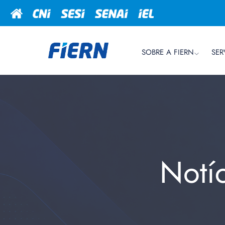
SOBRE A FIERN
SER
Notí