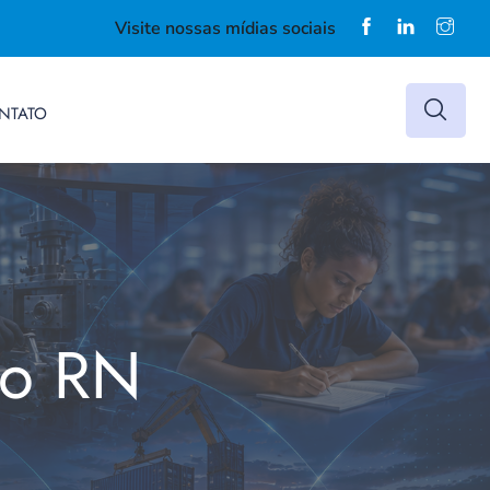
Visite nossas mídias sociais
NTATO
do RN