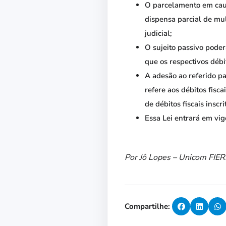
O parcelamento em cau
dispensa parcial de mul
judicial;
O sujeito passivo pode
que os respectivos débi
A adesão ao referido pa
refere aos débitos fisc
de débitos fiscais inscr
Essa Lei entrará em vig
Por Jô Lopes – Unicom FIE
Compartilhe: