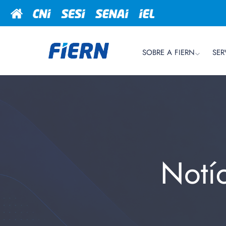
SOBRE A FIERN
SER
Notí