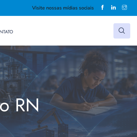
Visite nossas mídias sociais
NTATO
do RN