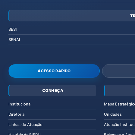
T
SESI
SENAI
ACESSO RÁPIDO
CONHEÇA
Institucional
Mapa Estratégic
Diretoria
Unidades
Linhas de Atuação
Atuação Instituc
História da FIERN
Balanços e Audit