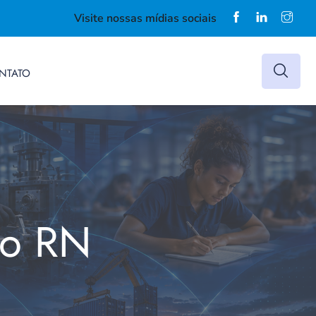
Visite nossas mídias sociais
NTATO
do RN