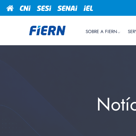
SOBRE A FIERN
SER
Notí