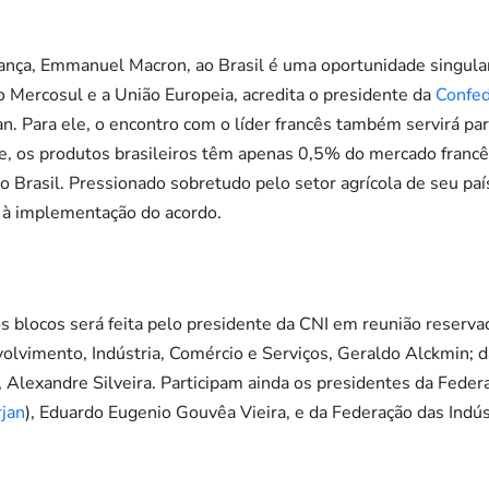
rança, Emmanuel Macron, ao Brasil é uma oportunidade singular
o Mercosul e a União Europeia, acredita o presidente da
Confed
an. Para ele, o encontro com o líder francês também servirá para
e, os produtos brasileiros têm apenas 0,5% do mercado franc
no Brasil. Pressionado sobretudo pelo setor agrícola de seu pa
 à implementação do acordo.
os blocos será feita pelo presidente da CNI em reunião reser
olvimento, Indústria, Comércio e Serviços, Geraldo Alckmin; 
 Alexandre Silveira. Participam ainda os presidentes da Federa
rjan
), Eduardo Eugenio Gouvêa Vieira, e da Federação das Indú
.