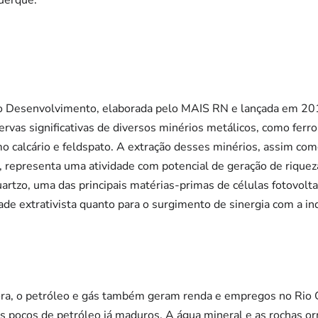
querque.
o Desenvolvimento, elaborada pelo MAIS RN e lançada em 20
rvas significativas de diversos minérios metálicos, como ferro
o calcário e feldspato. A extração desses minérios, assim com
, representa uma atividade com potencial de geração de riquez
uartzo, uma das principais matérias-primas de células fotovol
dade extrativista quanto para o surgimento de sinergia com a in
ora, o petróleo e gás também geram renda e empregos no Rio
 poços de petróleo já maduros. A água mineral e as rochas 