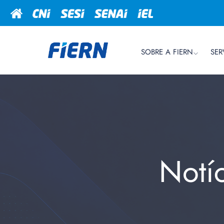
SOBRE A FIERN
SER
Notí