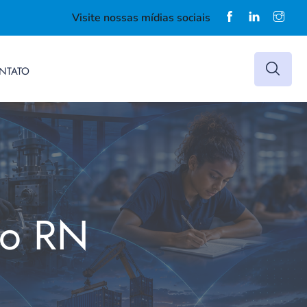
Visite nossas mídias sociais
NTATO
do RN