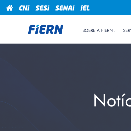
SOBRE A FIERN
SER
Notí