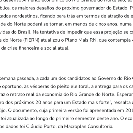
o desenvolvimento econômico do Rio Grande do Norte são, ao 
lica, os maiores desafios do próximo governador do Estado. P
ados nordestinos, ficando para trás em termos de atração de 
nde do Norte poderá se tornar, em menos de cinco anos, numa 
idas do Brasil. Na tentativa de impedir que essa projeção se c
de do Norte (FIERN) atualizou o Plano Mais RN, que contempla
da crise financeira e social atual.
semana passada, a cada um dos candidatos ao Governo do Rio
o oportuno, às vésperas do pleito eleitoral, a entrega para os 
az o retrato real da economia do Rio Grande do Norte. Espera
ro dos próximos 20 anos para um Estado mais forte”, ressalta
jo. O documento, cuja primeira versão foi apresentada em 20
foi atualizada ao longo do primeiro semestre deste ano. O ec
s dados foi Cláudio Porto, da Macroplan Consultoria.