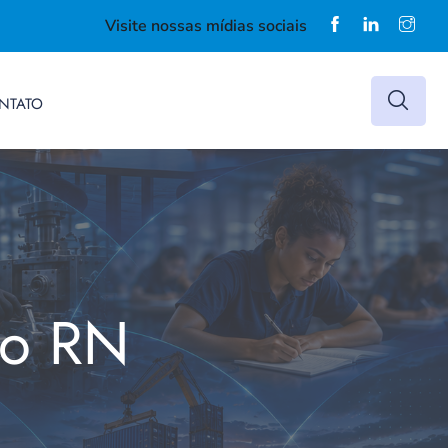
Visite nossas mídias sociais
NTATO
do RN