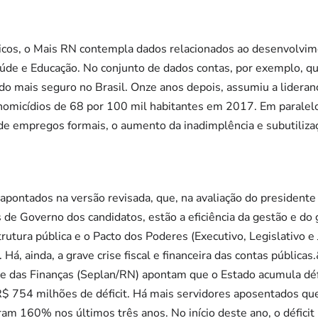
os, o Mais RN contempla dados relacionados ao desenvolvimen
úde e Educação. No conjunto de dados contas, por exemplo, q
ado mais seguro no Brasil. Onze anos depois, assumiu a lideran
homicídios de 68 por 100 mil habitantes em 2017. Em paralel
e empregos formais, o aumento da inadimplência e subutiliza
s apontados na versão revisada, que, na avaliação do president
de Governo dos candidatos, estão a eficiência da gestão e do 
utura pública e o Pacto dos Poderes (Executivo, Legislativo e 
á, ainda, a grave crise fiscal e financeira das contas pública
e das Finanças (Seplan/RN) apontam que o Estado acumula déf
$ 754 milhões de déficit. Há mais servidores aposentados que
am 160% nos últimos três anos. No início deste ano, o déficit