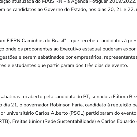
dição atualizada do MAIS RN – a Agenda Potiguar 2019/2022, d
 os candidatos ao Governo do Estado, nos dias 20, 21 e 22, n
 FIERN Caminhos do Brasil” – que recebeu candidatos à presi
 onde os proponentes ao Executivo estadual puderam expor i
estões e serem sabatinados por empresários, representantes 
res e estudantes que participaram dos três dias de evento.
 sabatinas foi aberto pela candidata do PT, senadora Fátima Bez
o dia 21, o governador Robinson Faria, candidato à reeleição p
or universitário Carlos Alberto (PSOL) participaram do evento.
TB), Freitas Júnior (Rede Sustentabilidade) e Carlos Eduardo 