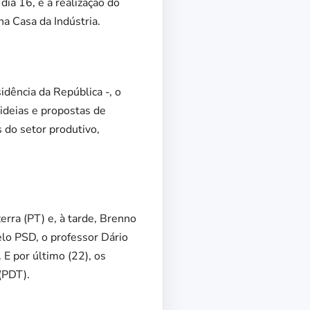
ia 16, e a realização do
a Casa da Indústria.
dência da República -, o
deias e propostas de
do setor produtivo,
erra (PT) e, à tarde, Brenno
elo PSD, o professor Dário
 E por último (22), os
(PDT).