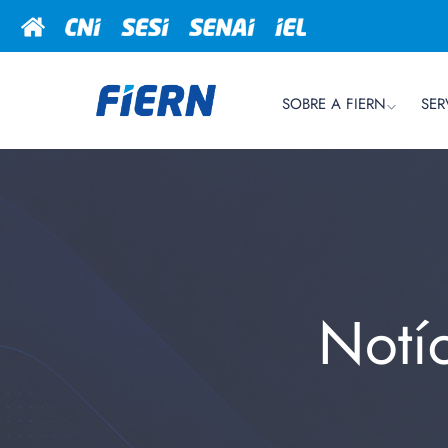
SOBRE A FIERN
SER
Notí