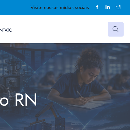
Visite nossas mídias sociais
NTATO
do RN