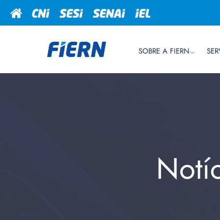
SOBRE A FIERN
SER
Notí