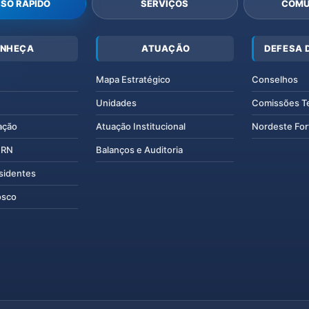
SO RÁPIDO
SERVIÇOS
COMU
NHEÇA
ATUAÇÃO
DEFESA 
Mapa Estratégico
Conselhos
Unidades
Comissões T
ação
Atuação Institucional
Nordeste For
IERN
Balanços e Auditoria
esidentes
osco