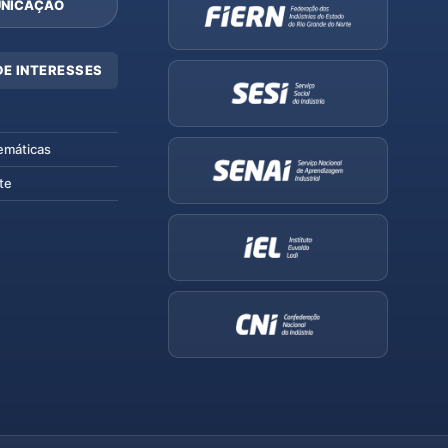
NICAÇÃO
DE INTERESSES
emáticas
te