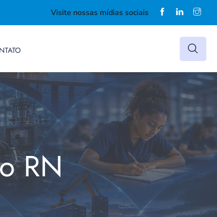
Visite nossas mídias sociais
NTATO
do RN