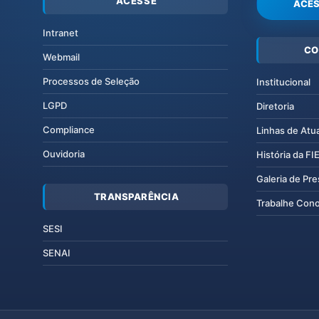
ACESSE
ACES
Intranet
CO
Webmail
Processos de Seleção
Institucional
LGPD
Diretoria
Compliance
Linhas de Atu
Ouvidoria
História da F
Galeria de Pr
TRANSPARÊNCIA
Trabalhe Con
SESI
SENAI