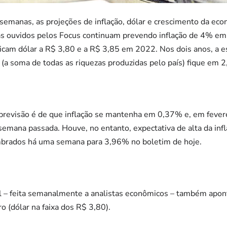
semanas, as projeções de inflação, dólar e crescimento da ec
tas ouvidos pelos Focus continuam prevendo inflação de 4% 
icam dólar a R$ 3,80 e a R$ 3,85 em 2022. Nos dois anos, a es
 (a soma de todas as riquezas produzidas pelo país) fique em 
a previsão é de que inflação se mantenha em 0,37% e, em feve
semana passada. Houve, no entanto, expectativa de alta da in
brados há uma semana para 3,96% no boletim de hoje.
l – feita semanalmente a analistas econômicos – também apont
o (dólar na faixa dos R$ 3,80).