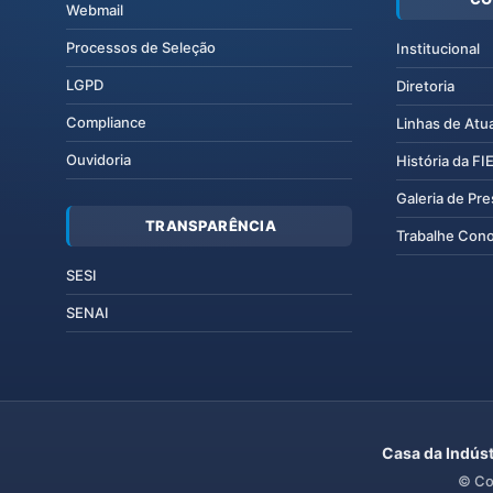
Webmail
Processos de Seleção
Institucional
LGPD
Diretoria
Compliance
Linhas de Atu
Ouvidoria
História da F
Galeria de Pr
TRANSPARÊNCIA
Trabalhe Con
SESI
SENAI
Casa da Indúst
© Co