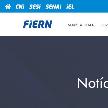
SOBRE A FIERN
SER
Notí