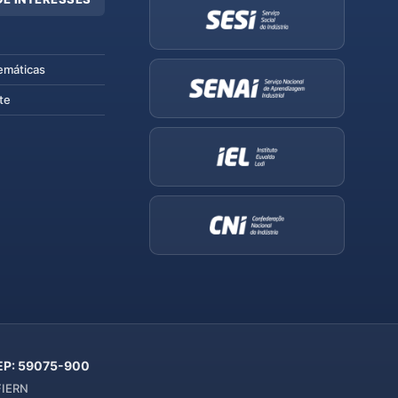
emáticas
te
 CEP: 59075-900
 FIERN