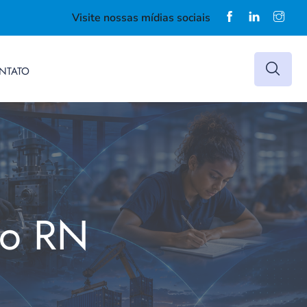
Visite nossas mídias sociais
NTATO
do RN